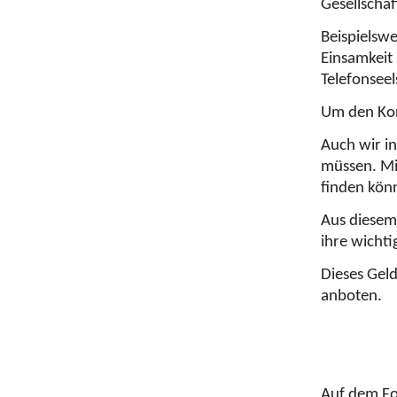
Gesellschaf
Beispielsw
Einsamkeit
Telefonseel
Um den Kon
Auch wir in
müssen. Mit
finden kön
Aus diesem
ihre wicht
Dieses Gel
anboten.
Auf dem Fo