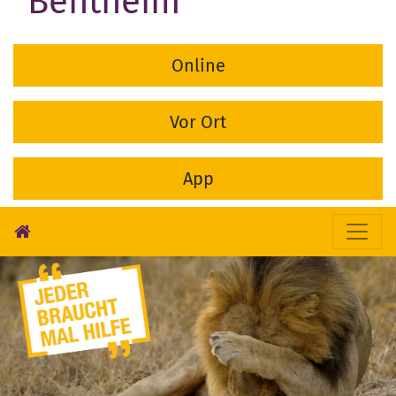
Bentheim
Online
Vor Ort
App