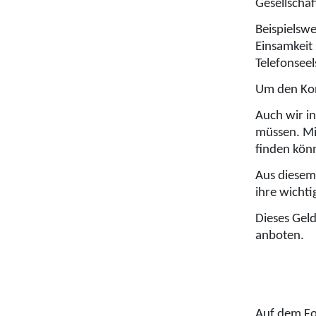
Gesellschaf
Beispielsw
Einsamkeit
Telefonseel
Um den Kon
Auch wir in
müssen. Mit
finden kön
Aus diesem
ihre wicht
Dieses Gel
anboten.
Auf dem Fo